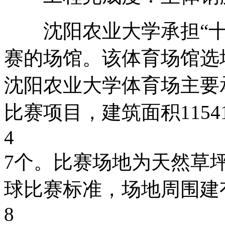
沈阳农业大学承担“十
赛的场馆。该体育场馆选
沈阳农业大学体育场主要
比赛项目，建筑面积1154
4
7个。比赛场地为天然草
球比赛标准，场地周围建
8