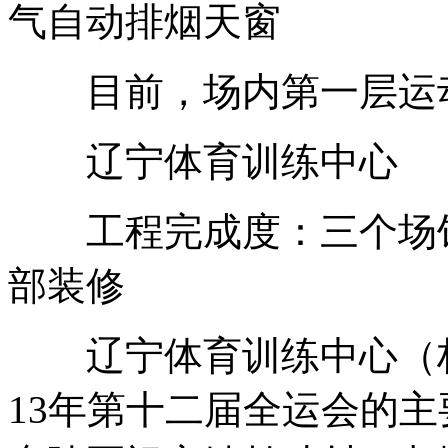
气自动排烟天窗
目前，场内第一层运动
辽宁体育训练中心
工程完成度：三个场馆
部装修
辽宁体育训练中心（柏
13年第十二届全运会的