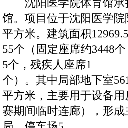
沈阳医学院体育馆承担“
馆。项目位于沈阳医学院院
平方米。建筑面积12969
55个（固定座席约3448
5个，残疾人座席1
个）。其中局部地下室561
平方米，主要用于设备用
赛期间临时连廊），形成
局。停车场5