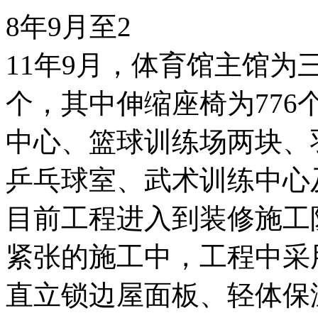
8年9月至2
11年9月，体育馆主馆为三
个，其中伸缩座椅为77
中心、篮球训练场两块、
乒乓球室、武术训练中心
目前工程进入到装修施工
紧张的施工中，工程中采
直立锁边屋面板、轻体保