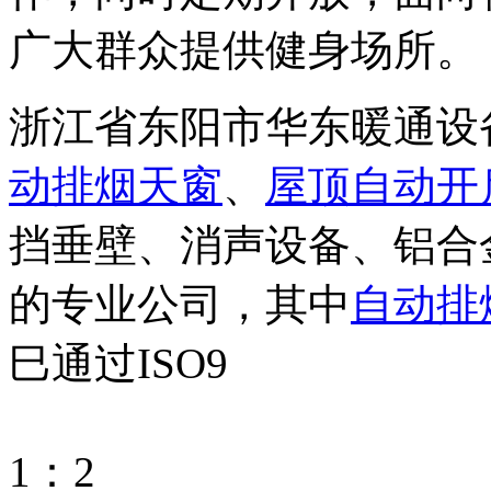
广大群众提供健身场所。
浙江省东阳市华东暖通设
动排烟天窗
、
屋顶自动开
挡垂壁、消声设备、铝合
的专业公司，其中
自动排
巳通过ISO9
1：2