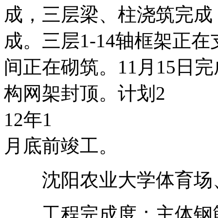
成，三层梁、柱浇筑完成
成。三层1-14轴框架正
间正在砌筑。11月15日
构网架封顶。计划2
12年1
月底前竣工。
沈阳农业大学体育场
工程完成度：主体钢筋