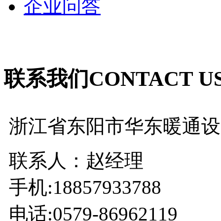
企业问答
联系我们
CONTACT U
浙江省东阳市华东暖通设
联系人：赵经理
手机:18857933788
电话:0579-86962119