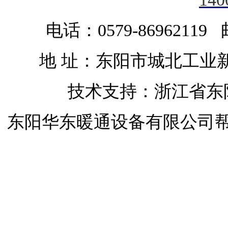
电话：0579-86962119 
地 址：东阳市城北工业
技术支持：浙江省东
东阳华东暖通设备有限公司
开启屋顶天窗
开启屋顶天窗
移动天窗
开启屋顶天窗
开合屋顶
开合屋顶与天窗
自动排烟天窗
屋
司
浙江省