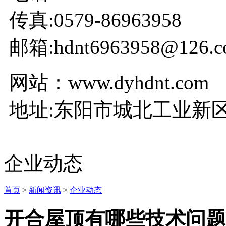
传真:0579-86963958
邮箱:hdnt6963958@126.c
网站：www.dyhdnt.com
地址:东阳市城北工业新区
企业动态
首页
>
新闻资讯
>
企业动态
开合屋顶有哪些技术问题